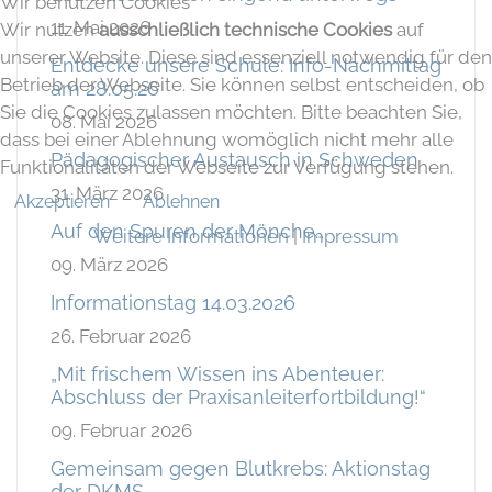
Wir benutzen Cookies
11. Mai 2026
Wir nutzen
ausschließlich technische Cookies
auf
unserer Website. Diese sind essenziell notwendig für den
Entdecke unsere Schule: Info-Nachmittag
Betrieb der Webseite. Sie können selbst entscheiden, ob
am 28.05.26
Sie die Cookies zulassen möchten. Bitte beachten Sie,
08. Mai 2026
dass bei einer Ablehnung womöglich nicht mehr alle
Pädagogischer Austausch in Schweden
Funktionalitäten der Webseite zur Verfügung stehen.
31. März 2026
Akzeptieren
Ablehnen
Auf den Spuren der Mönche…
Weitere Informationen
|
Impressum
09. März 2026
Informationstag 14.03.2026
26. Februar 2026
„Mit frischem Wissen ins Abenteuer:
Abschluss der Praxisanleiterfortbildung!“
09. Februar 2026
Gemeinsam gegen Blutkrebs: Aktionstag
der DKMS