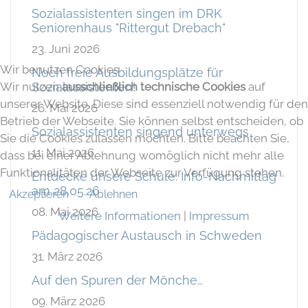
Sozialassistenten singen im DRK
Seniorenhaus "Rittergut Drebach"
23. Juni 2026
Wir benutzen Cookies
Noch freie Ausbildungsplätze für
Wir nutzen
ausschließlich technische Cookies
auf
Sozialassistenten!
unserer Website. Diese sind essenziell notwendig für den
26. Mai 2026
Betrieb der Webseite. Sie können selbst entscheiden, ob
Sozialassistenten singend unterwegs
Sie die Cookies zulassen möchten. Bitte beachten Sie,
11. Mai 2026
dass bei einer Ablehnung womöglich nicht mehr alle
Funktionalitäten der Webseite zur Verfügung stehen.
Entdecke unsere Schule: Info-Nachmittag
am 28.05.26
Akzeptieren
Ablehnen
08. Mai 2026
Weitere Informationen
|
Impressum
Pädagogischer Austausch in Schweden
31. März 2026
Auf den Spuren der Mönche…
09. März 2026